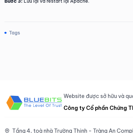
Bước 3:
Lưu lại và restart lại Apache.
Tags
Website được sở hữu và quả
Công ty Cổ phần Chứng T
Tầng 4, toà nhà Trường Thịnh - Tràng An Comple