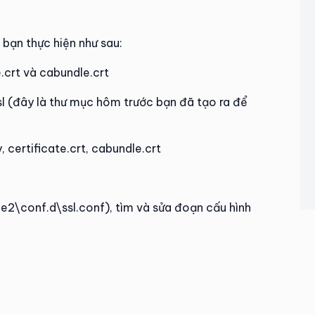
bạn thực hiện như sau:
e.crt và cabundle.crt
ssl (đây là thư mục hôm trước bạn đã tạo ra để
, certificate.crt, cabundle.crt
2\conf.d\ssl.conf), tìm và sửa đoạn cấu hình