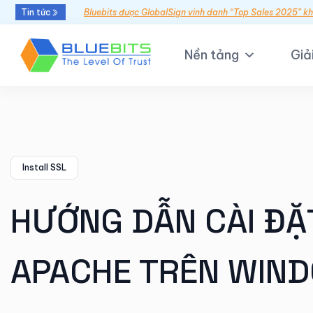
Tin tức
Bluebits được GlobalSign vinh danh “Top Sales 2025” k
Nền tảng
Giả
Install SSL
HƯỚNG DẪN CÀI ĐẶ
APACHE TRÊN WIN