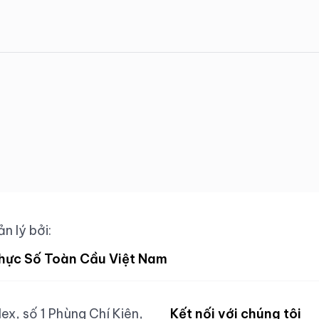
n lý bởi:
hực Số Toàn Cầu Việt Nam
x, số 1 Phùng Chí Kiên,
Kết nối với chúng tôi