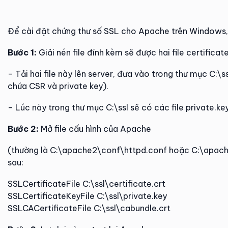
Để cài đặt chứng thư số SSL cho Apache trên Windows, 
Bước 1:
Giải nén file đính kèm sẽ được hai file certificat
– Tải hai file này lên server, đưa vào trong thư mục C:\
chứa CSR và private key).
– Lúc này trong thư mục C:\ssl sẽ có các file private.key
Bước 2:
Mở file cấu hình của Apache
(thường là C:\apache2\conf\httpd.conf hoặc C:\apache
sau:
SSLCertificateFile C:\ssl\certificate.crt
SSLCertificateKeyFile C:\ssl\private.key
SSLCACertificateFile C:\ssl\cabundle.crt