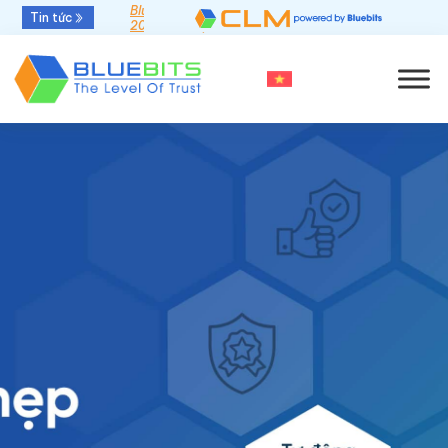
Bluebits được GlobalSign vinh danh “Top Sales
Tin tức
2025” khu vực APAC