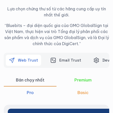
Lựa chọn chứng thư số từ các hãng cung cấp uy tín
nhất thế giới.
“Bluebits – đại diện quốc gia của GMO GlobalSign tại
Việt Nam, thực hiện vai trò Tổng đại lý phân phối các
sản phẩm và dịch vụ của GMO GlobalSign, và là Đại lý
chính thức của DigiCert.”
Web Trust
Email Trust
Devic
Bán chạy nhất
Premium
Pro
Basic