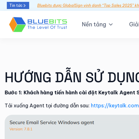
Tin tức
Bluebits được GlobalSign vinh danh “Top Sales 2025” k
Nền tảng
Giả
HƯỚNG DẪN SỬ DỤNG
Bước 1: Khách hàng tiến hành cài đặt Keytalk Agent 
Tải xuống Agent tại đường dẫn sau:
https://keytalk.co