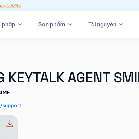
hu vực APAC
i pháp
Sản phẩm
Tài nguyên
 KEYTALK AGENT SM
SIME
m/support