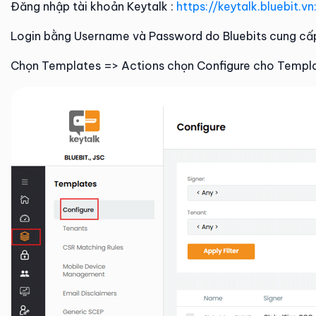
Đăng nhập tài khoản Keytalk :
https://keytalk.bluebit.v
Login bằng Username và Password do Bluebits cung cấ
Chọn Templates => Actions chọn Configure cho Templ