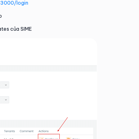
n:3000/login
p
ates của SIME