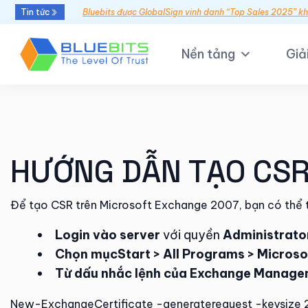
Tin tức
Bluebits được GlobalSign vinh danh “Top Sales 2025” k
Nền tảng
Giả
HƯỚNG DẪN TẠO CSR
Để tạo CSR trên Microsoft Exchange 2007, bạn có thể 
Login vào server
với quyền
Administrato
Chọn mục
Start > All Programs > Micro
Từ dấu nhắc lệnh của Exchange Manageme
New-ExchangeCertificate -generaterequest -keysize 2