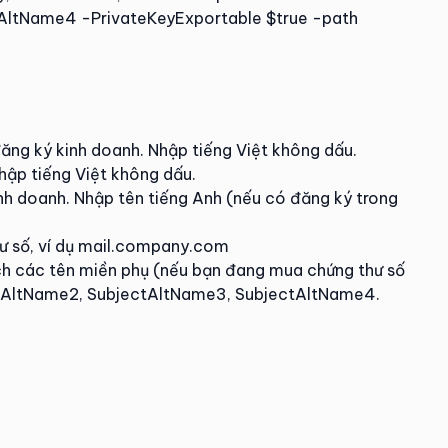
ltName4 -PrivateKeyExportable $true -path
đăng ký kinh doanh. Nhập tiếng Việt không dấu.
Nhập tiếng Việt không dấu.
nh doanh. Nhập tên tiếng Anh (nếu có đăng ký trong
ư số, ví dụ mail.company.com
h các tên miền phụ (nếu bạn đang mua chứng thư số
ectAltName2, SubjectAltName3, SubjectAltName4.