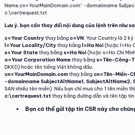
Name,cn=YourMainDomain.com” -domainname SubjectA
c:\certrequest.txt
Lưu ý, bạn cần thay đổi nội dung của lệnh trên như sa
c=Your Country
thay bằng
c=VN
. Your Country là 2 ký
l=Your Locality/City
thay bằng
l=Ha Noi
(hoặc l=Ho Ch
s=Your State
thay bằng
s=Ha Noi
(hoặc s=Ho Chi Minh)
o=Your Corporation Name
thay bằng
s=Tên-Công-T
DKKD) hoặc tên tiếng Việt không dấu.
cn=YourMainDomain.com
thay bằng
cn=Tên-Miền-Ch
-domainname SubjectAltName1, SubjectAltName2, 
SAN nhiều tên miền). Nếu bạn chỉ mua cho 1 tên miền
c:\certrequest.txt
thay bằng đường dẫn và tên tập tin 
Bạn có thể gửi tập tin CSR này cho chún