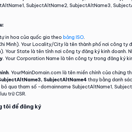
ltName1, SubjectAltName2, SubjectAltName3, SubjectA
u:
 tự in hoa của quốc gia theo
bảng ISO
.
i Minh). Your Locality/City là tên thành phố nơi công ty 
. Your State là tên tỉnh nơi công ty đăng ký kinh doanh. 
y
. Your Corporation Name là tên công ty trong đăng ký ki
ính
. YourMainDomain.com là tên miền chính của chứng th
SubjectAltName3, SubjectAltName4
thay bằng danh sác
 thì bỏ qua tham số -domainname SubjectAltName1, Subj
lưu trữ CSR.
g tôi để đăng ký