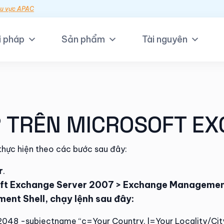
hu vực APAC
i pháp
Sản phẩm
Tài nguyên
 TRÊN MICROSOFT EX
thực hiện theo các bước sau đây:
r
.
soft Exchange Server 2007 > Exchange Managemen
nt Shell, chạy lệnh sau đây:
048 -subjectname “c=Your Country, l=Your Locality/City