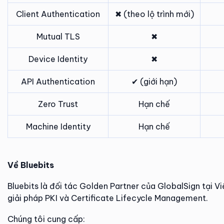
Client Authentication
✖ (theo lộ trình mới)
Mutual TLS
✖
Device Identity
✖
API Authentication
✔ (giới hạn)
Zero Trust
Hạn chế
Machine Identity
Hạn chế
Về Bluebits
Bluebits là đối tác Golden Partner của GlobalSign tại V
giải pháp PKI và Certificate Lifecycle Management.
Chúng tôi cung cấp: