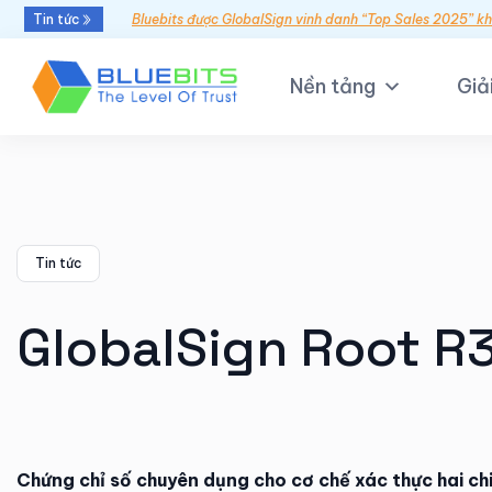
Tin tức
Bluebits được GlobalSign vinh danh “Top Sales 2025” k
Nền tảng
Giả
Tin tức
GlobalSign Root R
Chứng chỉ số chuyên dụng cho cơ chế xác thực hai c