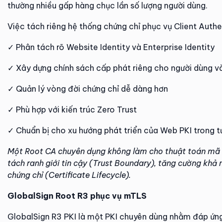
thường nhiều gấp hàng chục lần số lượng người dùng.
Việc tách riêng hệ thống chứng chỉ phục vụ Client Auth
✓ Phân tách rõ Website Identity và Enterprise Identity
✓ Xây dựng chính sách cấp phát riêng cho người dùng và
✓ Quản lý vòng đời chứng chỉ dễ dàng hơn
✓ Phù hợp với kiến trúc Zero Trust
✓ Chuẩn bị cho xu hướng phát triển của Web PKI trong t
Một Root CA chuyên dụng không làm cho thuật toán mã h
tách ranh giới tin cậy (Trust Boundary), tăng cường khả
chứng chỉ (Certificate Lifecycle).
GlobalSign Root R3 phục vụ mTLS
GlobalSign R3 PKI là một PKI chuyên dùng nhằm đáp ứng