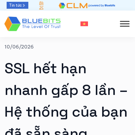
Bluebits được GlobalSign vinh danh “Top Sales
Tin tức
2025” khu vực APAC
10/06/2026
SSL hết hạn
nhanh gấp 8 lần –
Hệ thống của bạn
đã sẵn sàng