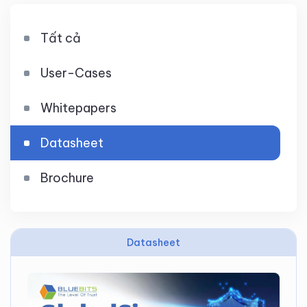
Tất cả
User-Cases
Whitepapers
Datasheet
Brochure
Datasheet