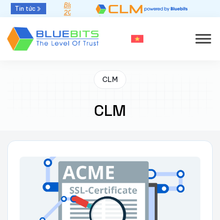
Bluebits được GlobalSign vinh danh “Top Sales
Tin tức
2025” khu vực APAC
CLM
CLM