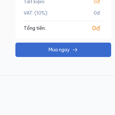
Tiết kiệm:
0đ
VAT: (10%):
0đ
0đ
Tổng tiền:
Mua ngay