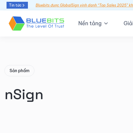
Tin tức
Bluebits được GlobalSign vinh danh “Top Sales 2025” k
Nền tảng
Giả
Sản phẩm
nSign