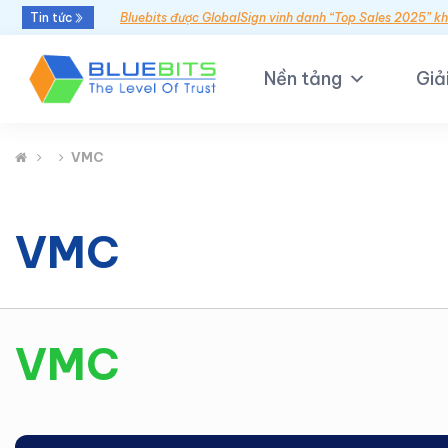
Tin tức
Bluebits được GlobalSign vinh danh “Top Sales 2025” k
Nền tảng
Giả
VMC
VMC
VMC